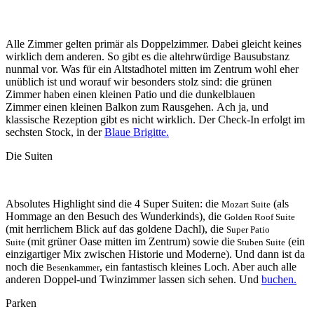
Alle Zimmer gelten primär als Doppelzimmer. Dabei gleicht keines
wirklich dem anderen. So gibt es die altehrwürdige Bausubstanz
nunmal vor. Was für ein Altstadhotel mitten im Zentrum wohl eher
unüblich ist und worauf wir besonders stolz sind: die grünen
Zimmer haben einen kleinen Patio und die dunkelblauen
Zimmer einen kleinen Balkon zum Rausgehen. Ach ja, und
klassische Rezeption gibt es nicht wirklich. Der Check-In erfolgt im
sechsten Stock, in der
Blaue Brigitte.
Die Suiten
Absolutes Highlight sind die 4 Super Suiten: die
(als
Mozart Suite
Hommage an den Besuch des Wunderkinds), die
Golden Roof Suite
(mit herrlichem Blick auf das goldene Dachl), die
Super Patio
(mit grüner Oase mitten im Zentrum) sowie die
(ein
Suite
Stuben Suite
einzigartiger Mix zwischen Historie und Moderne). Und dann ist da
noch die
, ein fantastisch kleines Loch. Aber auch alle
Besenkammer
anderen Doppel-und Twinzimmer lassen sich sehen. Und
buchen.
Parken