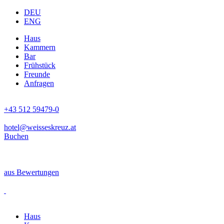
DEU
ENG
Haus
Kammern
Bar
Frühstück
Freunde
Anfragen
+43 512 59479-0
hotel@weisseskreuz.at
Buchen
aus
Bewertungen
Haus