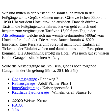
Wir sind mitten in der Altstadt und somit auch mitten in der
Fußgängerzone. Gepäck können unsere Gäste zwischen 06:00 und
10:30 Uhr vor dem Hotel ein- und ausladen. Danach dürfen
nur
Taxis in die Fußgängerzone fahren. Parken geht einfach und
bequem zum vergünstigten Tarif von 15,00 € pro Tag in der
Altstadtgarage
, welche sich nur wenige Gehminuten (400m) vom
Hotel entfernt befindet. Die Adresse lautet: Innrain 4, 6020
Innsbruck. Eine Reservierung vorab ist nicht nötig. Einfach ein
Ticket bei der Einfahrt ziehen und damit zu uns an die Rezeption
kommen. Die Abrechnung erfolgt im Hotel. Was noch gut zu wissen
ist: die Garage besitzt keinen Aufzug.
Sollte die Altstadtgarage mal voll sein, gibt es noch folgende
Garagen in der Umgebung (für ca. 20 € für 24h):
Congressgarage
- Rennweg 3
Rathausgarage
- Adolf-Pichler-Platz 1
InnenStadtgarage
- Kaiserjägerstraße 1
Kaufhaus Tyrol Garage
- Wilhelm-Greil-Strasse 10
©2020 Weisses Kreuz
F.A.Q.
Jobs