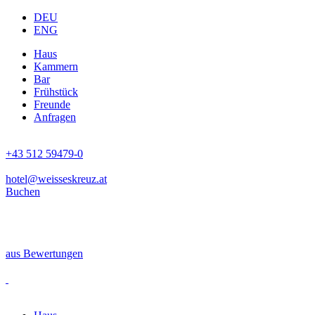
DEU
ENG
Haus
Kammern
Bar
Frühstück
Freunde
Anfragen
+43 512 59479-0
hotel@weisseskreuz.at
Buchen
aus
Bewertungen