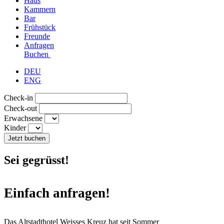
Haus
Kammern
Bar
Frühstück
Freunde
Anfragen
Buchen
DEU
ENG
Check-in
Check-out
Erwachsene
Kinder
Jetzt buchen
Sei gegrüsst!
Einfach anfragen!
Das Altstadthotel Weisses Kreuz hat seit Sommer